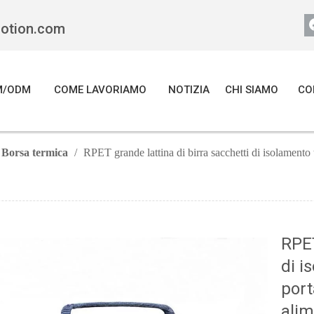
motion.com
M/ODM
COME LAVORIAMO
NOTIZIA
CHI SIAMO
CO
Borsa termica
/
RPET grande lattina di birra sacchetti di isolamento 
RPET
di i
port
alim