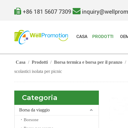


+86 181 5607 7309
inquiry@wellpro
CASA
PRODOTTI
OE
Casa
/
Prodotti
/
Borsa termica e borsa per il pranzo
/
scolastici isolata per picnic
Categoria
Borsa da viaggio
Borsone