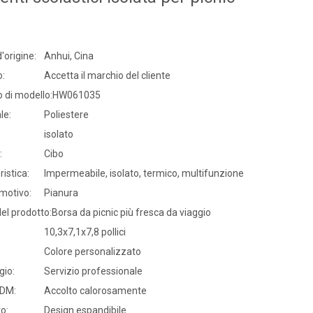
'origine:
Anhui, Cina
o:
Accetta il marchio del cliente
 di modello:
HW061035
le:
Poliestere
isolato
:
Cibo
ristica:
Impermeabile, isolato, termico, multifunzione
 motivo:
Pianura
el prodotto:
Borsa da picnic più fresca da viaggio
10,3x7,1x7,8 pollici
Colore personalizzato
gio:
Servizio professionale
DM:
Accolto calorosamente
o:
Design espandibile