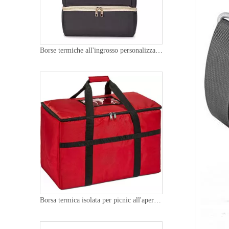
Borse termiche all'ingrosso personalizzate per donne impermeabili Borsa termica per il seno Zaino per il latte Borsa termica per esterni
Borsa termica isolata per picnic all'aperto di alta qualità e grande capacità