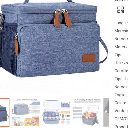
Luogo d
Marchi
Numero
Materia
Tipo:
Utilizzo
Caratte
Tipo di
Nome d
Taglia:
Colore:
Vantag
OEM/O
Progett