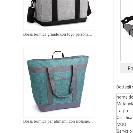
Borsa termica grande con logo personalizzato per esterni con fodera in PEVA LFGB borsa termica portatile da viaggio per picnic
Dettagli 
nome de
Material
Taglia
Certifica
Borsa termica per alimenti con isolamento termico di grande capacità per picnic in campeggio
MOQ
Servizio