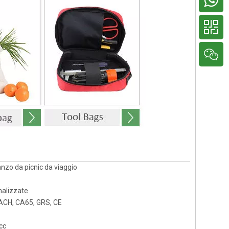
anzo da picnic da viaggio
nalizzate
EACH, CA65, GRS, CE
cc