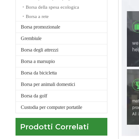
Borsa della spesa ecologica
Borsa a rete
Borsa promozionale
Grembiule
Raffreddatore per zaino personalizzato da picnic all'aperto all'ingrosso impermeabile a tenuta stagna di grande capacità
Borsa degli attrezzi
Borsa a marsupio
Borsa da bicicletta
Borsa per animali domestici
Borsa da golf
Custodia per computer portatile
Prodotti Correlati
Borsa termica portatile riutilizzabile in carta kraft per bevande da picnic con isolamento termico può impermeabilizzare la borsa termica in carta kraft