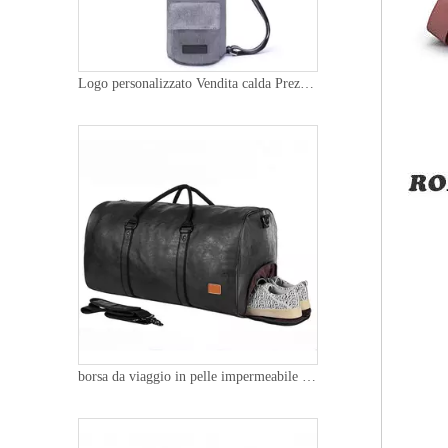
Logo personalizzato Vendita calda Prezzo economico Novità Design Facile da trasportare Borsa per tappetino da yoga Oxford portatile ecologica
borsa da viaggio in pelle impermeabile con scomparto per scarpe, ampio spazio, manico da uomo, borsone da palestra per il fine settimana