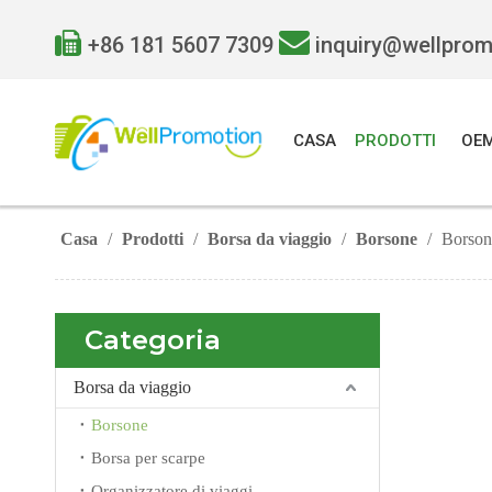


+86 181 5607 7309
inquiry@wellpro
CASA
PRODOTTI
OE
Casa
/
Prodotti
/
Borsa da viaggio
/
Borsone
/
Borsone
Categoria
Borsa da viaggio
Borsone
Borsa per scarpe
Organizzatore di viaggi