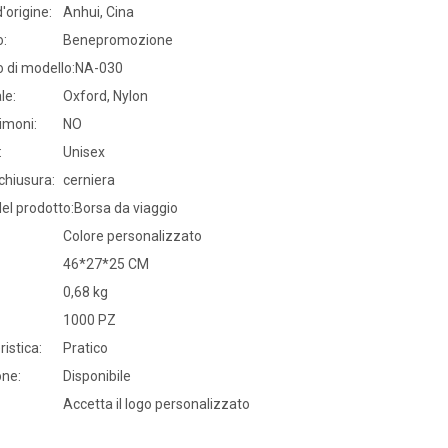
'origine:
Anhui, Cina
o:
Benepromozione
 di modello:
NA-030
le:
Oxford, Nylon
imoni:
NO
:
Unisex
 chiusura:
cerniera
el prodotto:
Borsa da viaggio
Colore personalizzato
46*27*25 CM
0,68 kg
1000 PZ
ristica:
Pratico
ne:
Disponibile
Accetta il logo personalizzato