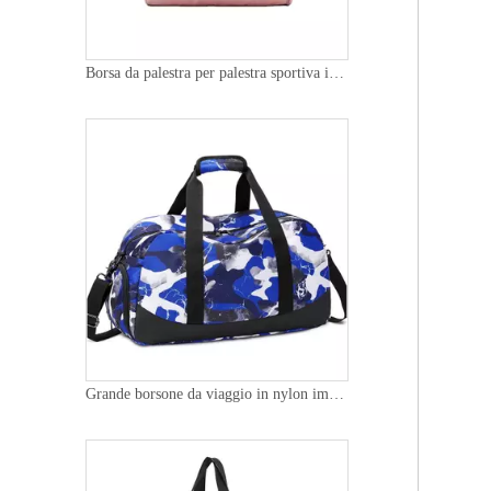
Borsa da palestra per palestra sportiva impermeabile in nylon alla moda con borsa da viaggio da donna con logo personalizzabile
Grande borsone da viaggio in nylon impermeabile unisex personalizzato con logo fitness asciutto bagnato separato palestra da viaggio con scomparto per scarpe