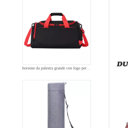
borsone da palestra grande con logo personalizzato per uomo donna borsa da notte impermeabile per il fine settimana