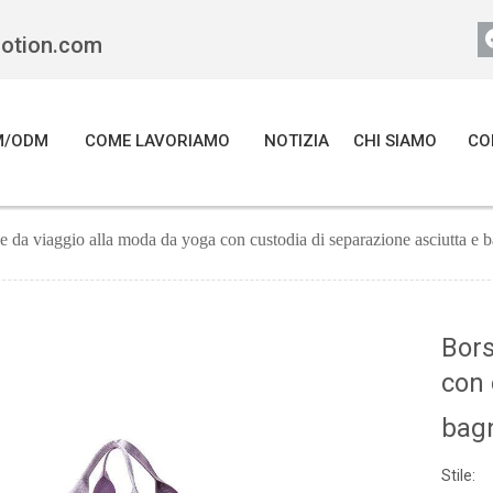
motion.com
M/ODM
COME LAVORIAMO
NOTIZIA
CHI SIAMO
CO
 da viaggio alla moda da yoga con custodia di separazione asciutta e 
Bors
con 
bag
Stile: