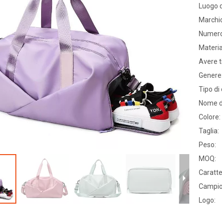
Luogo d
Marchi
Numero
Materia
Avere t
Genere
Tipo di
Nome d
Colore:
Taglia:
Peso:
MOQ:
Caratte
Campio
Logo: