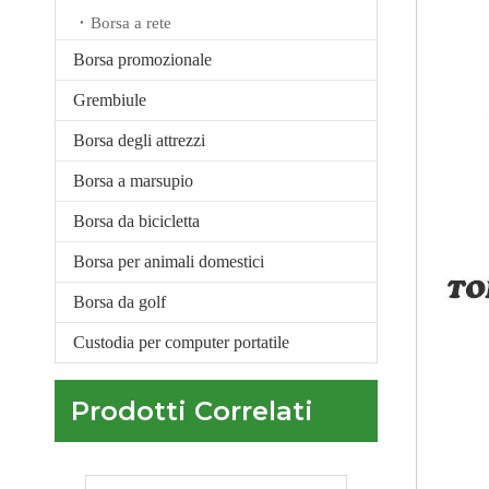
Borsa a rete
Borsa promozionale
Grembiule
borsone sportivo rosa personalizzato con scomparto per scarpe e tasca bagnata grande borsone da viaggio da donna
Borsa degli attrezzi
Borsa a marsupio
Borsa da bicicletta
Borsa per animali domestici
Borsa da golf
Custodia per computer portatile
Prodotti Correlati
borsone da palestra sportivo nero personalizzato per uomo donna grande borsa da viaggio weekender con scomparto per scarpe e tasca bagnata