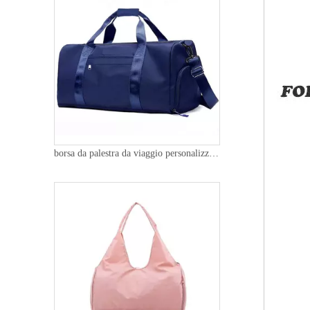
borsa da palestra da viaggio personalizzata portatile impermeabile borsa da viaggio da palestra per weekender da ballo sportivo a tracolla